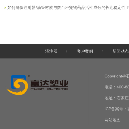
如何确保注射器/滴管材质与数百种宠物药品活性成分的长期稳定性
从“氟雷拉纳”集中获批，看2026年宠物药包装（滴管/注射器）的三
药品级营养膏预灌封注射器的“零残留”设计与剂量一致性保障
灌注器
/
客户案例
/
新闻动态
精准喂养新时代：预灌封注射器如何重塑宠物营养膏体验
解析药品级宠物营养膏的原料纯度与杂质控制体系
Copyrig
电话：400-888-
2026年宠物药品注册新规解读：二类新兽药审批趋势与重点方向
地址：石家庄
宠物营养补充的下一个风口？精准喂养技术正在重塑行业标准
ICP备案号：
网站地图