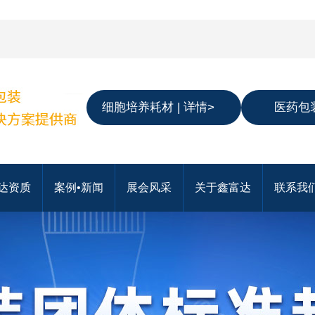
细胞培养耗材 | 详情>
医药包装
达资质
案例•新闻
展会风采
关于鑫富达
联系我