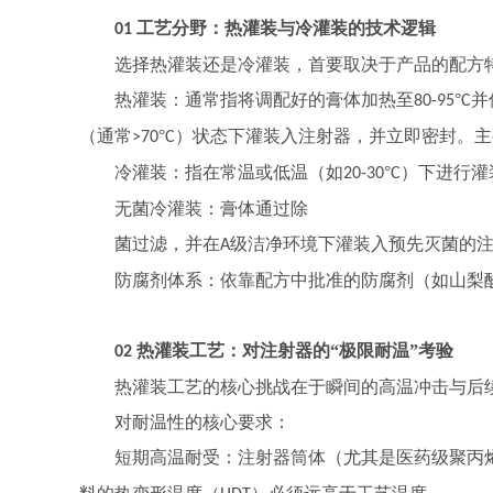
工艺分野：热灌装与冷灌装的技术逻辑
01
选择热灌装还是冷灌装，首要取决于产品的配方
热灌装：通常指将调配好的膏体加热至
°
并
80-95
C
（通常
°
）状态下灌装入注射器，并立即密封。主
>70
C
冷灌装：指在常温或低温（如
°
）下进行灌
20-30
C
无菌冷灌装：膏体通过除
菌过滤，并在
级洁净环境下灌装入预先灭菌的
A
防腐剂体系：依靠配方中批准的防腐剂（如山梨
热灌装工艺：对注射器的“极限耐温”考验
02
热灌装工艺的核心挑战在于瞬间的高温冲击与后
对耐温性的核心要求：
短期高温耐受：注射器筒体（尤其是医药级聚丙