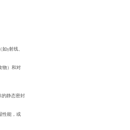
（如
γ射线、
收物）和对
靠的静态密封
湿性能，或