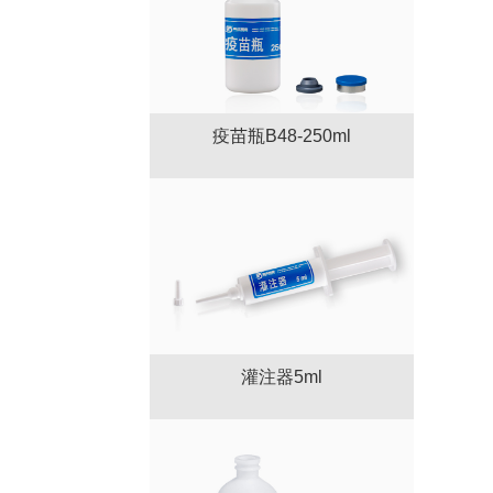
疫苗瓶B48-250ml
灌注器5ml