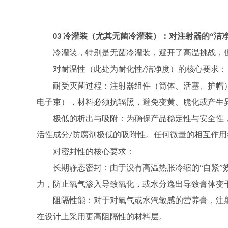
冷灌装（尤其无菌冷灌装）：对注射器的“洁
03
冷灌装，特别是无菌冷灌装，避开了高温挑战，
对耐温性（此处为耐化性
洁净度）的核心要求：
/
耐受灭菌过程：注射器组件（筒体、活塞、护帽
电子束），材料必须抗辐照，避免变黄、脆化或产生
极低的析出与吸附：为确保产品稳定性与安全性
活性成分
防腐剂极低的吸附性。任何微量的相互作用
/
对密封性的核心要求：
长期静态密封：由于没有高温热胀冷缩的
“自紧
力，防止氧气渗入导致氧化，或水分逸出导致膏体变
阻隔性能：对于对氧气或水汽敏感的营养膏，注
在设计上采用更高阻隔性的材料层。