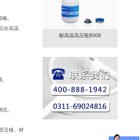
策略。
后在高温
耐高温高压瓶B008
格。
测试。
质迁移。材