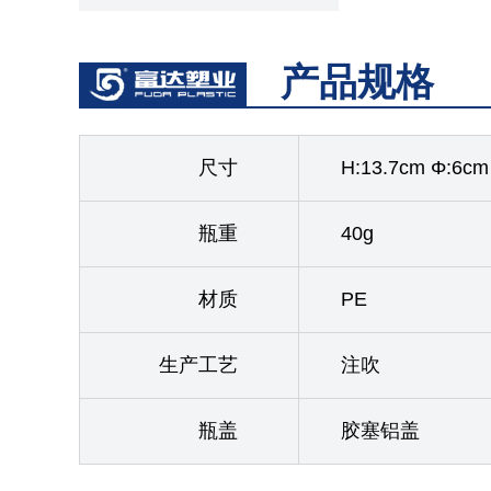
产品规格
尺寸
H:13.7cm Φ:6cm
瓶重
40g
材质
PE
生产工艺
注吹
瓶盖
胶塞铝盖