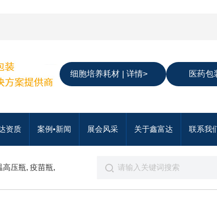
细胞培养耗材 | 详情>
医药包装
达资质
案例•新闻
展会风采
关于鑫富达
联系我
温高压瓶
,
疫苗瓶
,