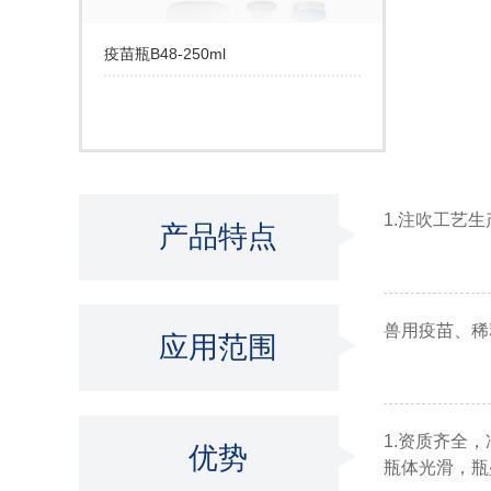
疫苗瓶B48-250ml
1.注吹工艺生
产品特点
兽用疫苗、稀
应用范围
1.资质齐全
优势
瓶体光滑，瓶壁