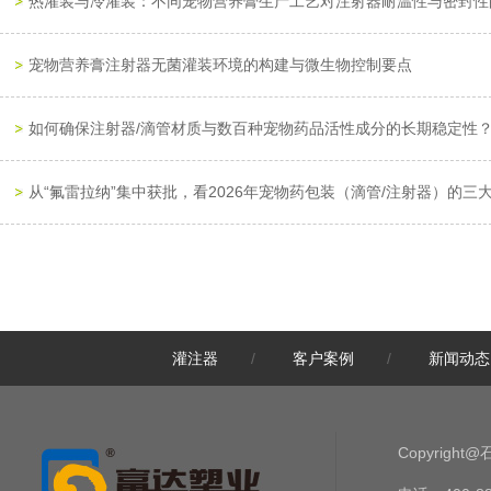
热灌装与冷灌装：不同宠物营养膏生产工艺对注射器耐温性与密封性
宠物营养膏注射器无菌灌装环境的构建与微生物控制要点
如何确保注射器/滴管材质与数百种宠物药品活性成分的长期稳定性
从“氟雷拉纳”集中获批，看2026年宠物药包装（滴管/注射器）的三
精准喂养新时代：预灌封注射器如何重塑宠物营养膏体验
预灌封注射器作为润滑脂包装的优势
灌注器
/
客户案例
/
新闻动态
解析药品级宠物营养膏的原料纯度与杂质控制体系
2026年宠物药品注册新规解读：二类新兽药审批趋势与重点方向
Copyrig